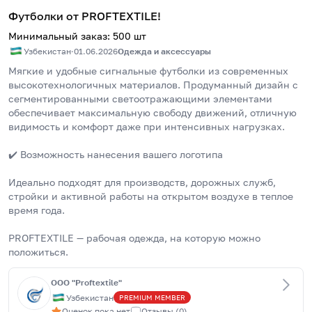
Футболки от PROFTEXTILE!
Минимальный заказ
:
500
шт
Узбекистан
·
01.06.2026
Одежда и аксессуары
Мягкие и удобные сигнальные футболки из современных 
высокотехнологичных материалов. Продуманный дизайн с 
сегментированными светоотражающими элементами 
обеспечивает максимальную свободу движений, отличную 
видимость и комфорт даже при интенсивных нагрузках.
✔️ Возможность нанесения вашего логотипа
Идеально подходят для производств, дорожных служб, 
стройки и активной работы на открытом воздухе в теплое 
время года.
PROFTEXTILE — рабочая одежда, на которую можно 
положиться.
OOO "Proftextile"
Узбекистан
PREMIUM
MEMBER
Оценок пока нет
Отзывы
(
0
)