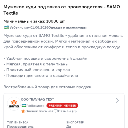
Мужское худи под заказ от производителя - SAMO
Textile
Минимальный заказ
:
10000
шт
Узбекистан
·
01.06.2026
Одежда и аксессуары
Мужское худи от SAMO Textile - удобная и стильная модель 
для повседневной носки. Мягкий материал и свободный 
крой обеспечивают комфорт и тепло в прохладную погоду.
• Удобная посадка и современный дизайн
• Мягкая, приятная к телу ткань
• Практичный капюшон и карман
• Подходит для спорта и casual-стиля
Востребованный товар для оптовых продаж.
ООО "RAVNAQ TEX"
Узбекистан
PREMIUM
MEMBER
Оценок пока нет
Отзывы
(
0
)
ТИП БИЗНЕСА
ЭКСПОРТЁР
Производитель
Да