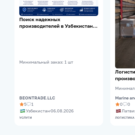
Поиск надежных
производителей в Узбекистане |
Supplier Verification | Export
Support
Минимальный заказ
:
1
шт
Логисти
произво
(Riga Fr
Минимал
Marine an
BEONTRADE.LLC
0
0
5
1
Латви
Узбекистан
06.08.2026
ЛОГИСТИКА
УСЛУГИ