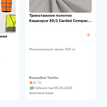
Трикотажное полотно
Кашкорсе 30/1 Carded Compact,
95% Х/Б, 5% Лайкра, 200–210 г/
м²
аказ
B
Минимальный заказ
:
500
кг
т
Bunyodkor Textile
M
0
0
Узбекистан
05.08.2026
ПОЛОТНО И ТКАНИ
О