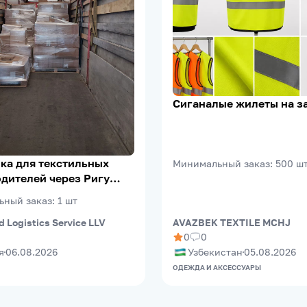
Сиганалые жилеты на з
ка для текстильных
Минимальный заказ
:
500
ш
дителей через Ригу
eePort)
ьный заказ
:
1
шт
d Logistics Service LLV
AVAZBEK TEXTILE MCHJ
0
0
я
06.08.2026
Узбекистан
05.08.2026
ОДЕЖДА И АКСЕССУАРЫ