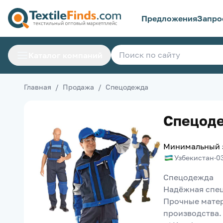
Предложения
Запро
Каталог компаний
Главная
/
Продажа
/
Спецодежда
Спецод
Минимальный 
Узбекистан
·
0
Спецодежда
Надёжная спец
Прочные матер
производства.