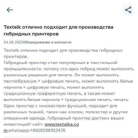
Textalk отлично подходит для производства
гибридных принтеров
24.06.2023
Оборудование и запчасти
Textalk отлично подходит для производства гибридных 
принтеров.
Гибридный принтер стал популярным в текстильной 
промышленности, потому что один гибрид может выполнять 
различные решения для печати. ​​Он может выполнять 
пастообразную + цифровую печать, может выполнять белые 
чернила + цифровую печать, может выполнять 
традиционную трафаретную печать, а также может 
выполнять белые чернила + традиционная печать. печать. 
Один принтер с множеством функций, подходит для 
различных тканей, таких как хлопок, полиэстер и другая 
смешанная одежда. Гибридный принтер достоин ваших 
инвестиций! сайт: 
www.textalka.co
m
,whatsapp:+8618098912476