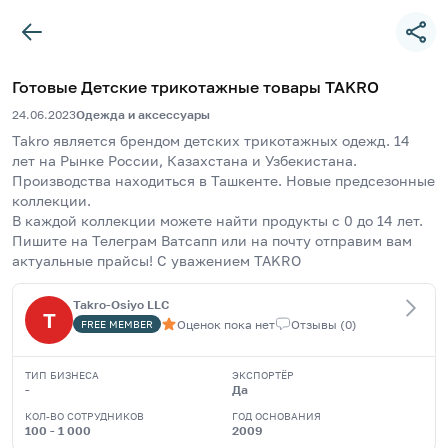
Готовые Детские трикотажные товары TAKRO
24.06.2023
Одежда и аксессуары
Takro является брендом детских трикотажных одежд. 14 
лет на Рынке России, Казахстана и Узбекистана. 
Производства находиться в Ташкенте. Новые предсезонные 
коллекции. 
В каждой коллекции можете найти продукты с 0 до 14 лет. 
Пишите на Телеграм Ватсапп или на почту отправим вам 
актуальные прайсы! С уважением TAKRO 
Takro-Osiyo LLC
T
Оценок пока нет
Отзывы
(
0
)
FREE
MEMBER
ТИП БИЗНЕСА
ЭКСПОРТЁР
-
Да
КОЛ-ВО СОТРУДНИКОВ
ГОД ОСНОВАНИЯ
100 - 1 000
2009