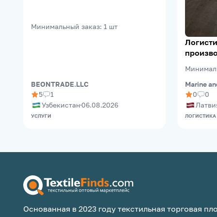
Минимальный заказ
:
1
шт
Логисти
произво
(Riga Fr
Минимал
Marine an
BEONTRADE.LLC
0
0
5
1
Латви
Узбекистан
06.08.2026
ЛОГИСТИКА
УСЛУГИ
Основанная в 2023 году текстильная торговая пло