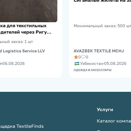
Сиганалые жилеты на з
ка для текстильных
Минимальный заказ
:
500
ш
дителей через Ригу
eePort)
ьный заказ
:
1
шт
d Logistics Service LLV
AVAZBEK TEXTILE MCHJ
0
0
я
06.08.2026
Узбекистан
05.08.2026
ОДЕЖДА И АКСЕССУАРЫ
Услуги
Каталог комп
щадка TextileFinds