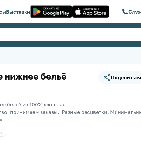
сы
Выставки
Служ
 нижнее бельё
Поделиться
е бельё из 100% хлопока.
тво, принимаем заказы.  Разные расцветки. Минимальны
к
ЛЬ