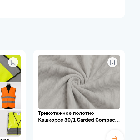
Трикотажное полотно
Кашкорсе 30/1 Carded Compact,
95% Х/Б, 5% Лайкра, 200–210 г/
м²