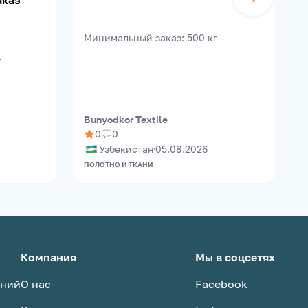
аказ
B
Минимальный заказ
:
500
кг
т
Bunyodkor Textile
M
0
0
Узбекистан
05.08.2026
ПОЛОТНО И ТКАНИ
О
Компания
Мы в соцсетях
аний
О нас
Facebook