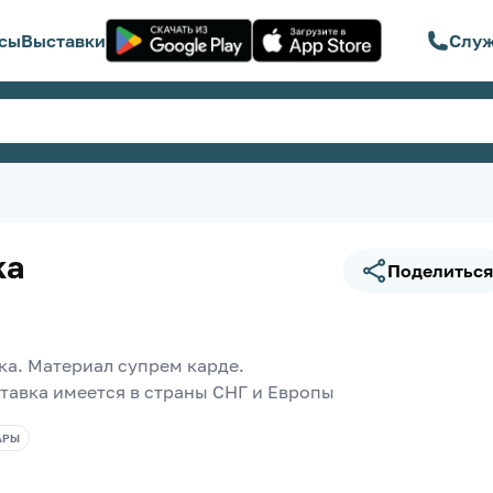
сы
Выставки
Служ
ка
Поделиться
ка. Материал супрем карде.
ставка имеется в страны СНГ и Европы 
АРЫ