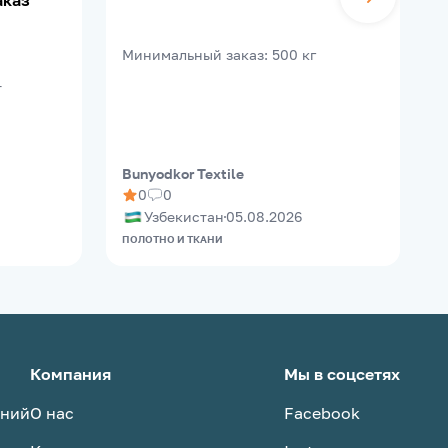
аказ
B
Минимальный заказ
:
500
кг
т
Bunyodkor Textile
M
0
0
Узбекистан
05.08.2026
ПОЛОТНО И ТКАНИ
О
Компания
Мы в соцсетях
аний
О нас
Facebook