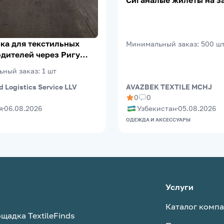
Сиганалые жилеты на з
ка для текстильных
Минимальный заказ
:
500
ш
дителей через Ригу
eePort)
ьный заказ
:
1
шт
d Logistics Service LLV
AVAZBEK TEXTILE MCHJ
0
0
я
06.08.2026
Узбекистан
05.08.2026
ОДЕЖДА И АКСЕССУАРЫ
Услуги
Каталог комп
щадка TextileFinds