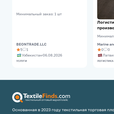
Минимальный заказ
:
1
шт
Логисти
произво
(Riga Fr
Минимал
Marine an
BEONTRADE.LLC
0
0
5
1
Латви
Узбекистан
06.08.2026
ЛОГИСТИКА
УСЛУГИ
Основанная в 2023 году текстильная торговая пло