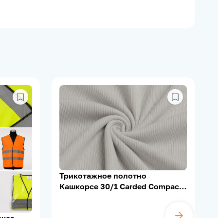
Трикотажное полотно
Кашкорсе 30/1 Carded Compact,
95% Х/Б, 5% Лайкра, 200–210 г/
м²