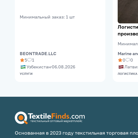
Минимальный заказ
:
1
шт
Логисти
произво
(Riga Fr
Минимал
Marine an
BEONTRADE.LLC
0
0
5
1
Латви
Узбекистан
06.08.2026
ЛОГИСТИКА
УСЛУГИ
Основанная в 2023 году текстильная торговая пло