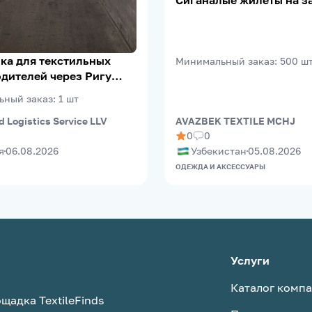
Сиганалые жилеты на з
ка для текстильных
Минимальный заказ
:
500
ш
дителей через Ригу
eePort)
ьный заказ
:
1
шт
d Logistics Service LLV
AVAZBEK TEXTILE MCHJ
0
0
я
06.08.2026
Узбекистан
05.08.2026
ОДЕЖДА И АКСЕССУАРЫ
Услуги
Каталог комп
щадка TextileFinds