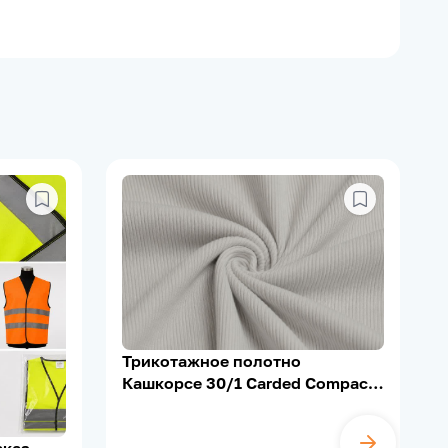
Трикотажное полотно
Кашкорсе 30/1 Carded Compact,
95% Х/Б, 5% Лайкра, 200–210 г/
м²