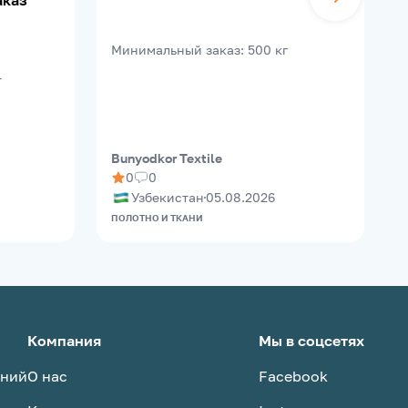
аказ
B
Минимальный заказ
:
500
кг
т
Bunyodkor Textile
M
0
0
Узбекистан
05.08.2026
ПОЛОТНО И ТКАНИ
О
Компания
Мы в соцсетях
аний
О нас
Facebook