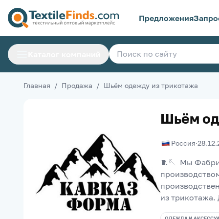
Предложения
Запро
Каталог компаний
Главная
/
Продажа
/
Шьём одежду из трикотажа
Шьём од
Россия
·
28.12.
🧵🪡  Мы Фабри
производством
производствен
из трикотажа. 
ОДЕЖДА И АКСЕССУ