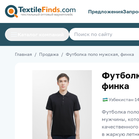
Предложения
Запро
Каталог компаний
Главная
/
Продажа
/
Футболка поло мужская, финка
Футболк
финка
Узбекистан
·
1
Футболка поло
мужчины, кото
качественного 
в жаркую летню