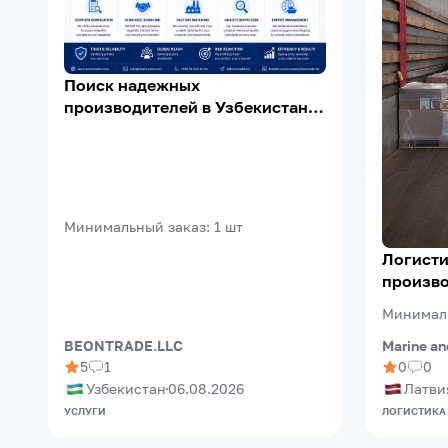
Поиск надежных
производителей в Узбекистане |
Supplier Verification | Export
Support
Минимальный заказ
:
1
шт
Логисти
произво
(Riga Fr
Минимал
Marine an
BEONTRADE.LLC
0
0
5
1
Латви
Узбекистан
06.08.2026
ЛОГИСТИКА
УСЛУГИ