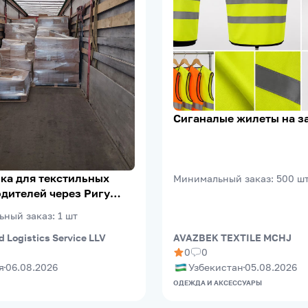
Сиганалые жилеты на з
ка для текстильных
Минимальный заказ
:
500
ш
дителей через Ригу
eePort)
ьный заказ
:
1
шт
d Logistics Service LLV
AVAZBEK TEXTILE MCHJ
0
0
я
06.08.2026
Узбекистан
05.08.2026
ОДЕЖДА И АКСЕССУАРЫ