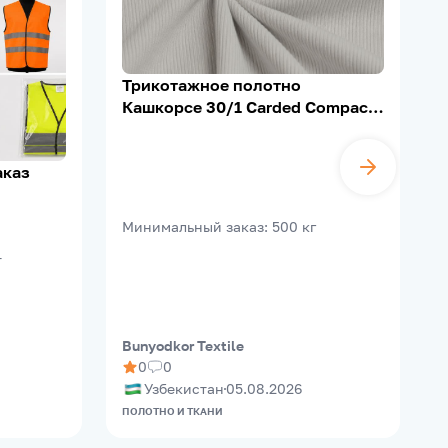
Трикотажное полотно
Кашкорсе 30/1 Carded Compact,
95% Х/Б, 5% Лайкра, 200–210 г/
м²
аказ
B
Минимальный заказ
:
500
кг
т
Bunyodkor Textile
M
0
0
Узбекистан
05.08.2026
ПОЛОТНО И ТКАНИ
О