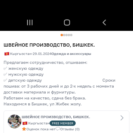
ШВЕЙНОЕ ПРОИЗВОДСТВО, БИШКЕК.
Кыргызстан
·
29.01.2024
Одежда и аксессуары
Предлагаем сотрудничество, отшиваем:
✅ женскую одежду
✅ мужскую одежду
✅ детскую одежду                                                   Сроки 
пошива: от 3 рабочих дней и до 2-х недель с момента 
доставки материала и фурнитуры.
Работаем на качество, сдача без брака. 
Находимся в Бишкек, ул Жибек жолу.
ШВЕЙНОЕ ПРОИЗВОДСТВО, БИШКЕК.
Кыргызстан
FREE
MEMBER
Оценок пока нет
Отзывы
(
0
)