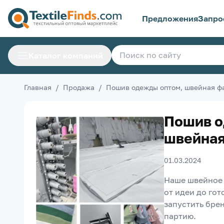
Предложения
Запро
Каталог компаний
Главная
/
Продажа
/
Пошив одежды оптом, швейная ф
Пошив о
швейная
01.03.2024
Наше швейное 
от идеи до го
запустить бре
партию.