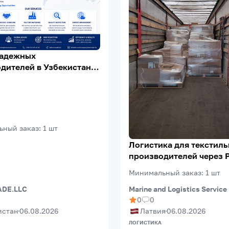
надежных
дителей в Узбекистане |
Verification | Export
ьный заказ
:
1
шт
Логистика для текстил
производителей через 
(Riga FreePort)
Минимальный заказ
:
1
шт
Marine and Logistics Service
DE.LLC
0
0
Латвия
06.08.2026
истан
06.08.2026
ЛОГИСТИКА