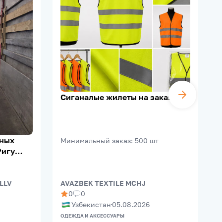
Сиганалые жилеты на заказ
ьных
Минимальный заказ
:
500
шт
Ригу
 LLV
AVAZBEK TEXTILE MCHJ
B
0
0
Узбекистан
05.08.2026
ОДЕЖДА И АКСЕССУАРЫ
П