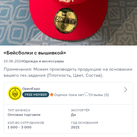
«Бейсболки с вышивкой»
10.06.2024
Одежда и аксессуары
Примечания: Можем производить продукцию на основании 
вашего тех.задания (Плотность, Цвет, Со
OpenExpo
Оценок пока нет
Отзывы
(
0
)
FREE
MEMBER
ТИП БИЗНЕСА
ЭКСПОРТЁР
Оптовая торговля
Да
КОЛ-ВО СОТРУДНИКОВ
ГОД ОСНОВАНИЯ
1 000 - 3 000
2021