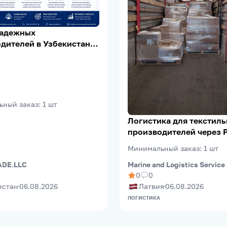
надежных
дителей в Узбекистане |
Verification | Export
ьный заказ
:
1
шт
Логистика для текстил
производителей через 
(Riga FreePort)
Минимальный заказ
:
1
шт
Marine and Logistics Service
DE.LLC
0
0
Латвия
06.08.2026
истан
06.08.2026
ЛОГИСТИКА