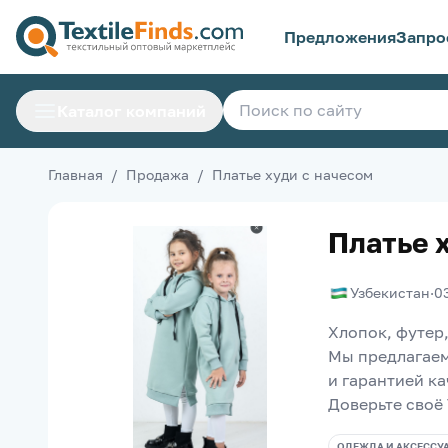
Предложения
Запро
Каталог компаний
Главная
/
Продажа
/
Платье худи с начесом
Платье 
Узбекистан
·
0
Хлопок, футер,
Мы предлагаем
и гарантией ка
Доверьте своё 
ОДЕЖДА И АКСЕССУ