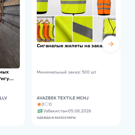
Сиганалые жилеты на заказ
ьных
Минимальный заказ
:
500
шт
Ригу
 LLV
AVAZBEK TEXTILE MCHJ
B
0
0
Узбекистан
05.08.2026
ОДЕЖДА И АКСЕССУАРЫ
П