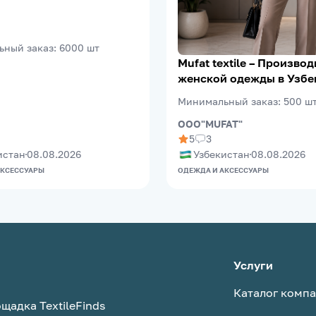
ьный заказ
:
6000
шт
Mufat textile – Производитель
женской одежды в Узбе
Минимальный заказ
:
500
ш
OOO"MUFAT"
5
3
истан
08.08.2026
Узбекистан
08.08.2026
АКСЕССУАРЫ
ОДЕЖДА И АКСЕССУАРЫ
Услуги
Каталог комп
щадка TextileFinds