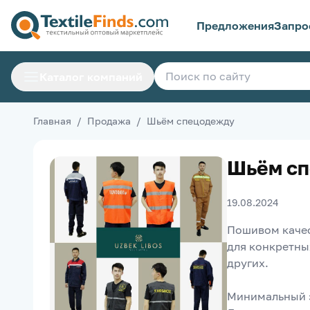
Предложения
Запро
Каталог компаний
Главная
/
Продажа
/
Шьём спецодежду
Шьём с
19.08.2024
Пошивом качес
для конкретны
других.
Минимальный з