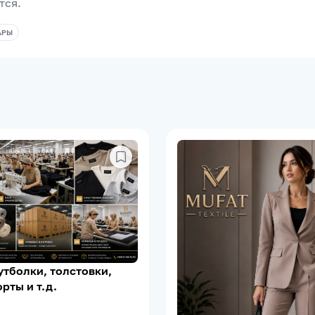
тся.
АРЫ
тболки, толстовки,
рты и т.д.