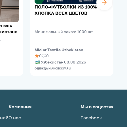
ПОЛО-ФУТБОЛКИ ИЗ 100%
ХЛОПКА ВСЕХ ЦВЕТОВ
кистане
Минимальный заказ
:
1000
шт
т
Miolar Textile Uzbekistan
M
0
0
Узбекистан
08.08.2026
ОДЕЖДА И АКСЕССУАРЫ
О
Компания
Мы в соцсетях
аний
О нас
Facebook