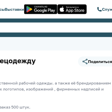
сы
Выставки
Служ
пецодежду
Поделиться
твенной рабочей одежды. а также её брендированием 
х логотипов, изображений , фирменных надписей и 
аказ 500 штук. 