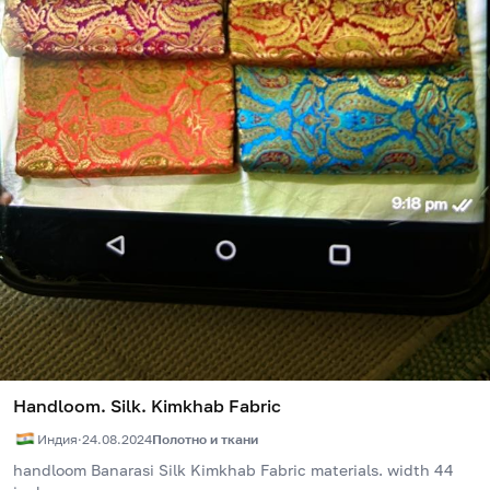
Handloom. Silk. Kimkhab Fabric
Индия
·
24.08.2024
Полотно и ткани
handloom Banarasi Silk Kimkhab Fabric materials. width 44 