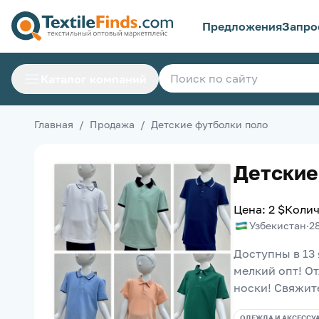
Предложения
Запро
Каталог компаний
Главная
/
Продажа
/
Детские футболки поло
Детские
Цена
:
2
$
Колич
Узбекистан
·
2
Доступны в 13
мелкий опт! От
носки! Свяжит
ОДЕЖДА И АКСЕССУ