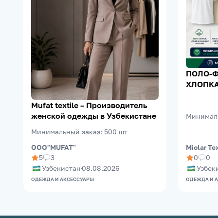
ПОЛО-Ф
ХЛОПКА
Mufat textile – Производитель
женской одежды в Узбекистане
Минимал
Минимальный заказ
:
500
шт
OOO"MUFAT"
Miolar Te
5
3
0
0
Узбекистан
08.08.2026
Узбек
ОДЕЖДА И АКСЕССУАРЫ
ОДЕЖДА И 