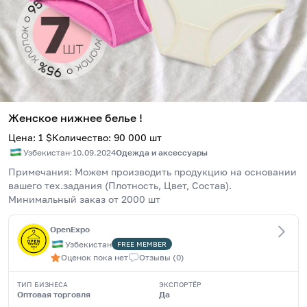
Женское нижнее белье !
Цена
:
1
$
Количество
:
90 000
шт
Узбекистан
·
10.09.2024
Одежда и аксессуары
Примечания: Можем производить продукцию на основании 
вашего тех.задания (Плотность, Цвет, Состав). 
Минимальный заказ от 2000 шт
OpenExpo
Узбекистан
FREE
MEMBER
Оценок пока нет
Отзывы
(
0
)
ТИП БИЗНЕСА
ЭКСПОРТЁР
Оптовая торговля
Да