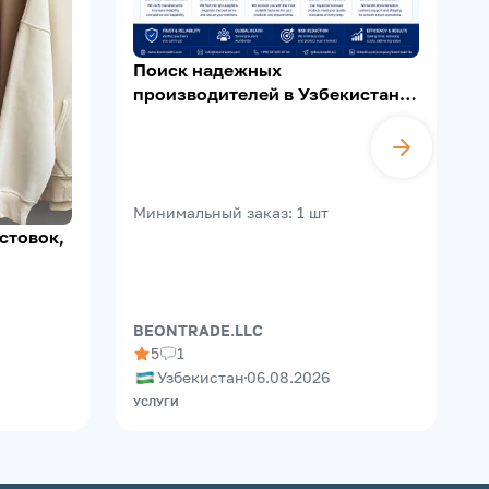
Поиск надежных
производителей в Узбекистане |
Supplier Verification | Export
Support
Минимальный заказ
:
1
шт
стовок,
BEONTRADE.LLC
5
1
Узбекистан
06.08.2026
УСЛУГИ
Д