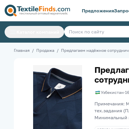
Предложения
Запро
Каталог компаний
Главная
/
Продажа
/
Предлагаем надёжное сотруднич
Предлаг
сотрудн
Узбекистан
·
1
Примечания: М
тех.задания (П
Минимальный з