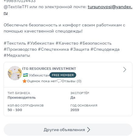
+998970114433  
@TextileTFI или по электронной почте: 
tursunovpsi@yandex.
ru
Обеспечьте безопасность и комфорт своим работникам с 
помощью качественной спецодежды!
#Текстиль #Узбекистан #Качество #Безопасность  
#Производство #Спецтехника #Защита #Спецодежда 
#Медхалаты
ITG RESOURCES INVESTMENT
Узбекистан
FREE
MEMBER
Оценок пока нет
Отзывы
(
0
)
ТИП БИЗНЕСА
ЭКСПОРТЁР
Производитель
Да
КОЛ-ВО СОТРУДНИКОВ
ГОД ОСНОВАНИЯ
50 - 100
2019
Другие объявления