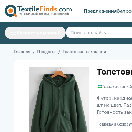
Предложения
Запро
Каталог компаний
Главная
/
Продажа
/
Толстовка на молнии
Толстов
Узбекистан
·
1
Футер, кардная
шт на цвет. Ра
Готовность зак
ОДЕЖДА И АКСЕССУ