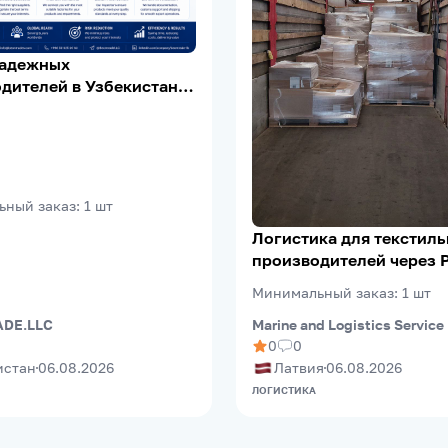
надежных
дителей в Узбекистане |
Verification | Export
ьный заказ
:
1
шт
Логистика для текстил
производителей через 
(Riga FreePort)
Минимальный заказ
:
1
шт
Marine and Logistics Service
DE.LLC
0
0
Латвия
06.08.2026
истан
06.08.2026
ЛОГИСТИКА