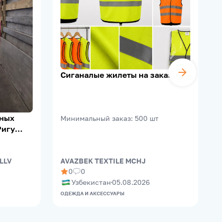
Сиганалые жилеты на заказ
ьных
Минимальный заказ
:
500
шт
Ригу
 LLV
AVAZBEK TEXTILE MCHJ
B
0
0
Узбекистан
05.08.2026
ОДЕЖДА И АКСЕССУАРЫ
П