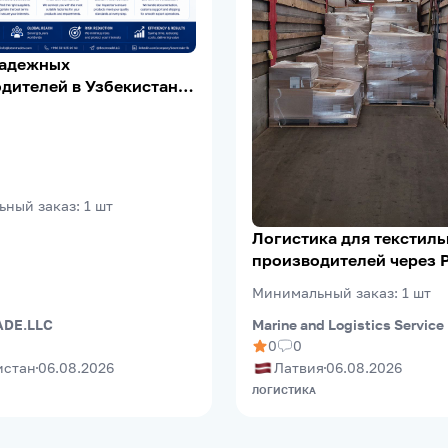
надежных
дителей в Узбекистане |
Verification | Export
ьный заказ
:
1
шт
Логистика для текстил
производителей через 
(Riga FreePort)
Минимальный заказ
:
1
шт
Marine and Logistics Service
DE.LLC
0
0
Латвия
06.08.2026
истан
06.08.2026
ЛОГИСТИКА