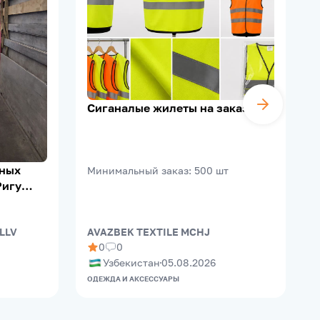
Сиганалые жилеты на заказ
ьных
Минимальный заказ
:
500
шт
Ригу
 LLV
AVAZBEK TEXTILE MCHJ
B
0
0
Узбекистан
05.08.2026
ОДЕЖДА И АКСЕССУАРЫ
П