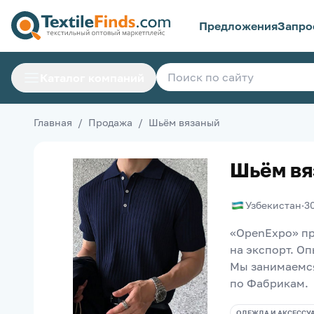
Предложения
Запро
Каталог компаний
Главная
/
Продажа
/
Шьём вязаный
Шьём вя
Узбекистан
·
3
«OpenExpo» пр
на экспорт. Оп
Мы занимаемся
по Фабрикам.
ОДЕЖДА И АКСЕССУ