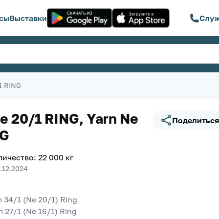
сы
Выставки
Служ
1 RING
 20/1 RING, Yarn Ne
Поделиться
NG
личество
:
22 000
кг
.12.2024
 34/1 (Ne 20/1) Ring
m 27/1 (Ne 16/1) Ring