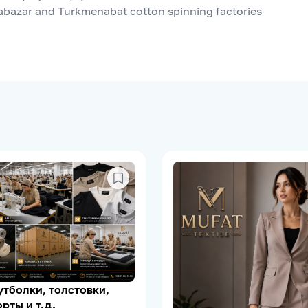
abazar and Turkmenabat cotton spinning factories
тболки, толстовки,
рты и т.д.