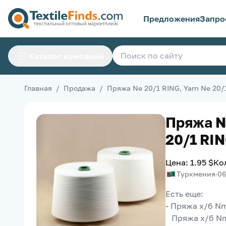
Предложения
Запро
Каталог компаний
Главная
/
Продажа
/
Пряжа Ne 20/1 RING, Yarn Ne 20/
Пряжа Ne
20/1 RI
Цена
:
1.95
$
Ко
Туркмения
·
06
Есть еще:
- Пряжа х/б Nm
   Пряжа х/б N