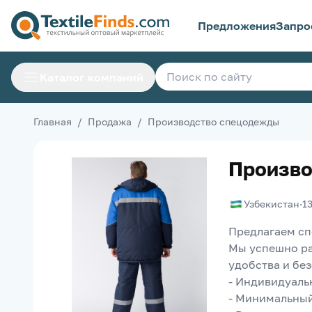
Предложения
Запро
Каталог компаний
Главная
/
Продажа
/
Производство спецодежды
Произво
Узбекистан
·
1
Предлагаем сп
Мы успешно раб
удобства и бе
- Индивидуаль
- Минимальный 