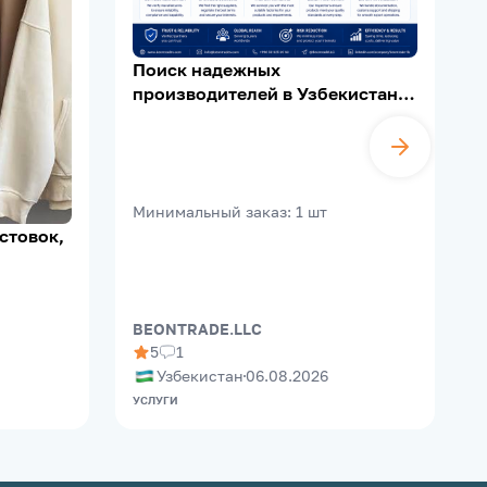
Поиск надежных
производителей в Узбекистане |
Supplier Verification | Export
Support
Минимальный заказ
:
1
шт
стовок,
BEONTRADE.LLC
5
1
Узбекистан
06.08.2026
УСЛУГИ
Д