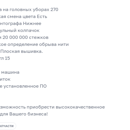
а на головных уборах 270
ая смена цвета Есть
антографа Нижнее
ульный колпачок
и 20 000 000 стежков
кое определение обрыва нити
 Плоская вышивка.
гл 15
:
я машина
ниток
е установленное ПО
озможность приобрести высококачественное 
для Вашего бизнеса!
АПЧАСТИ