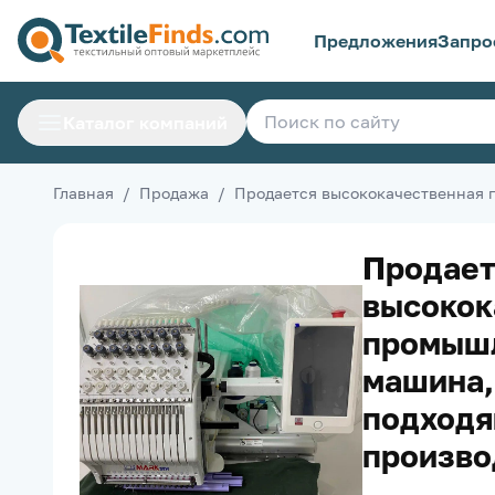
Предложения
Запро
Каталог компаний
Главная
/
Продажа
/
Продается высококачественная 
Продает
высокок
промыш
машина,
подходя
произво