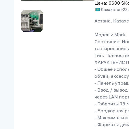
Цена
:
6600
$
К
Казахстан
·
23
Астана, Казах
Модель: Mark
Состояние: Нов
тестирования 
Тип: Полность
ХАРАКТЕРИСТ
- Общее исполь
обуви, аксессу
- Панель упра
- Ввод / выво
через LAN пор
- Габариты 78 ×
- Бордюрная ра
- Максимальна
- Форматы диз