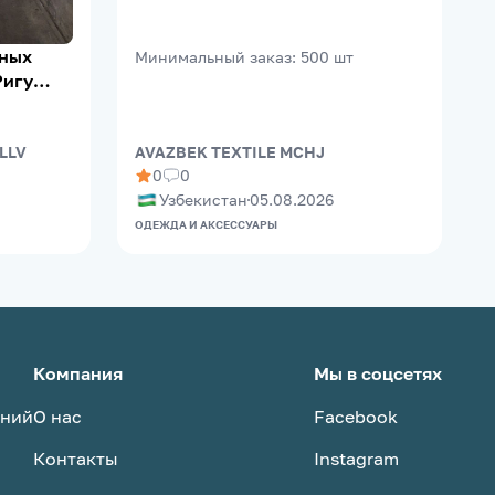
ьных
Минимальный заказ
:
500
шт
Ригу
 LLV
AVAZBEK TEXTILE MCHJ
B
0
0
Узбекистан
05.08.2026
ОДЕЖДА И АКСЕССУАРЫ
П
Компания
Мы в соцсетях
аний
О нас
Facebook
Контакты
Instagram