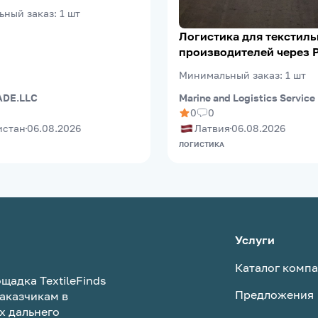
ьный заказ
:
1
шт
Логистика для текстил
производителей через 
(Riga FreePort)
Минимальный заказ
:
1
шт
Marine and Logistics Service
DE.LLC
0
0
Латвия
06.08.2026
истан
06.08.2026
ЛОГИСТИКА
Услуги
Каталог комп
щадка TextileFinds
Предложения
аказчикам в
х дальнего