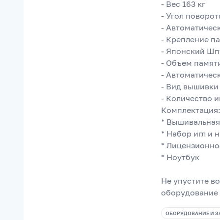
- Вес 163 кг
- Угол поворот
- Автоматическ
- Крепление п
- Японский Шп
- Объем памят
- Автоматичес
- Вид вышивки
- Количество и
Комплектация
* Вышивальна
* Набор игл и 
* Лицензионно
* Ноутбук
Не упустите в
оборудование 
ОБОРУДОВАНИЕ И З