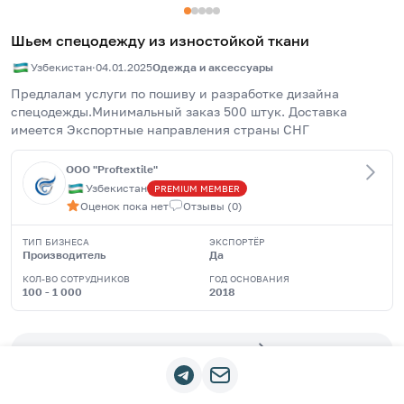
Шьем спецодежду из изностойкой ткани
Узбекистан
·
04.01.2025
Одежда и аксессуары
Предлалам услуги по пошиву и разработке дизайна 
спецодежды.Минимальный заказ 500 штук. Доставка 
имеется Экспортные направления страны СНГ
OOO "Proftextile"
Узбекистан
PREMIUM
MEMBER
Оценок пока нет
Отзывы
(
0
)
ТИП БИЗНЕСА
ЭКСПОРТЁР
Производитель
Да
КОЛ-ВО СОТРУДНИКОВ
ГОД ОСНОВАНИЯ
100 - 1 000
2018
Другие объявления