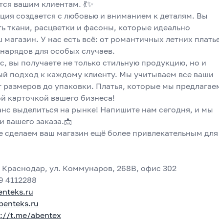
тся вашим клиентам. 💃✨
ция создается с любовью и вниманием к деталям. Вы 
ь ткани, расцветки и фасоны, которые идеально 
 магазин. У нас есть всё: от романтичных летних платье
нарядов для особых случаев. 
с, вы получаете не только стильную продукцию, но и 
й подход к каждому клиенту. Мы учитываем все ваши 
 размеров до упаковки. Платья, которые мы предлагаем
й карточкой вашего бизнеса! 
нс выделиться на рынке! Напишите нам сегодня, и мы 
и вашего заказа.📩
е сделаем ваш магазин ещё более привлекательным для 
 Краснодар, ул. Коммунаров, 268В, офис 302  
9 4112288  
nteks.ru
benteks.ru
s://t.me/abentex