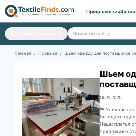
Предложения
Запро
Каталог компаний
Главная
/
Продажа
/
Шьем одежду для поставщиков м
Шьем од
поставщ
16.01.2025
🌟 Уникальное
Вы ищете идеа
Наши платья оп
предлагаем ст