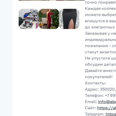
точно понравя
Каждая коллек
можете выбрат
впишутся в ваш
до элегантных 
Заказывая у на
индивидуальны
пожелания – от
станут визитно
Не упустите ша
обсудим детал
Давайте вмест
покупателей! 
Контакты:  
Адрес: 350020,
Телефон: +7 99
Email: 
info@abe
Сайт: 
https://a
Telegram: 
http