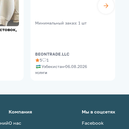
Support
Минимальный заказ
:
1
шт
стовок,
BEONTRADE.LLC
5
1
Узбекистан
06.08.2026
УСЛУГИ
Д
Компания
Мы в соцсетях
аний
О нас
Facebook