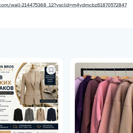
.com/wall-214475368_12?ysclid=m4ydmcbz81870572847