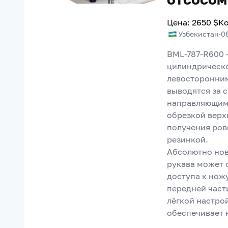
Цена
:
2650
$
Ко
Узбекистан
·
0
BML-787-R600 
цилиндрическо
левосторонним
выводятся за 
направляющими
обрезкой верх
получения ровн
резинкой.
Абсолютно нов
рукава может 
доступа к нож
передней част
лёгкой настро
обеспечивает 