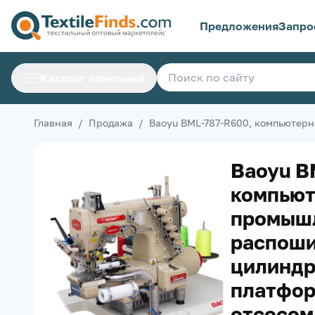
Предложения
Запро
Каталог компаний
Главная
/
Продажа
/
Baoyu BML-787-R600, компьютер
Baoyu B
компьют
промыш
распоши
цилиндр
платфор
отсосом