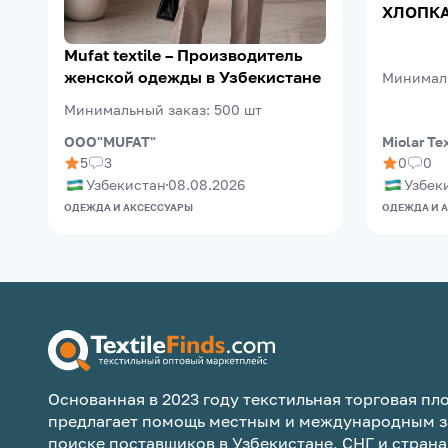
ХЛОПКА
Mufat textile – Производитель
женской одежды в Узбекистане
Минимал
Минимальный заказ
:
500
шт
OOO"MUFAT"
Miolar Te
5
3
0
0
Узбекистан
08.08.2026
Узбек
ОДЕЖДА И АКСЕССУАРЫ
ОДЕЖДА И 
Основанная в 2023 году текстильная торговая пло
предлагает помощь местным и международным з
поиске поставщиков в Узбекистане, СНГ и страна