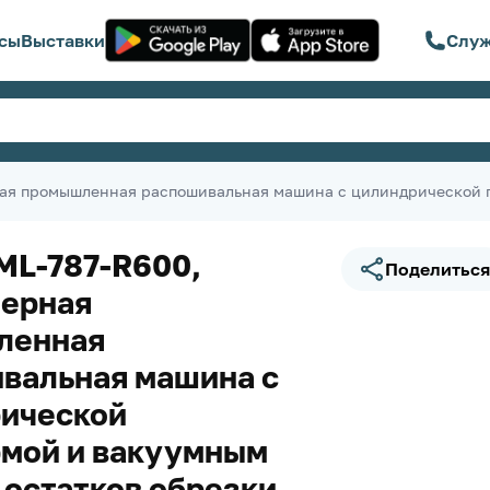
сы
Выставки
Служ
ная промышленная распошивальная машина с цилиндрической п
ML-787-R600,
Поделиться
ерная
ленная
вальная машина с
ической
мой и вакуумным
 остатков обрезки