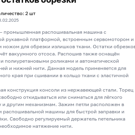
личество
:
2
шт
8.02.2025
— промышленная распошивальная машина с 
й рукавной платформой, встроенным сервомотором и 
 ножом для обрезки излишков ткани. Остатки обрезков
счёт вакуумного отсоса. Распошив также оснащён 
 полиуретановыми роликами и автоматической 
ней и нижней нити. Данная модель применяется для 
ого края при сшивании в кольцо ткани с эластичной 
ая конструкция консоли из нержавеющей стали. Торец 
свободно откидываться или сниматься для лёгкого 
у и другим механизмам. Зажим петли расположен в 
и распошивальной машины для быстрой заправки и 
йки. Свободно регулируемый держатель петельника 
необходимое натяжение нити.