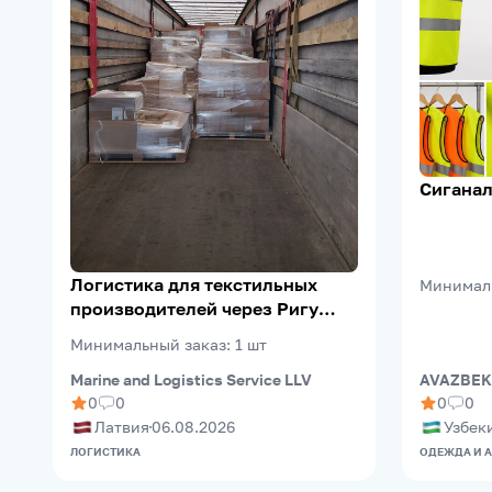
Сиганал
Логистика для текстильных
Минимал
производителей через Ригу
(Riga FreePort)
Минимальный заказ
:
1
шт
Marine and Logistics Service LLV
AVAZBEK
0
0
0
0
Латвия
06.08.2026
Узбек
ЛОГИСТИКА
ОДЕЖДА И 