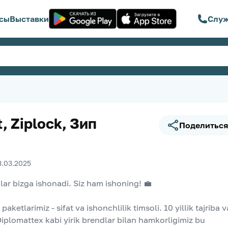
сы
Выставки
Служ
t, Ziplock, Зип
Поделиться
3.03.2025
lar bizga ishonadi. Siz ham ishoning! 💼
paketlarimiz - sifat va ishonchlilik timsoli. 10 yillik tajriba va
iplomattex kabi yirik brendlar bilan hamkorligimiz bu 