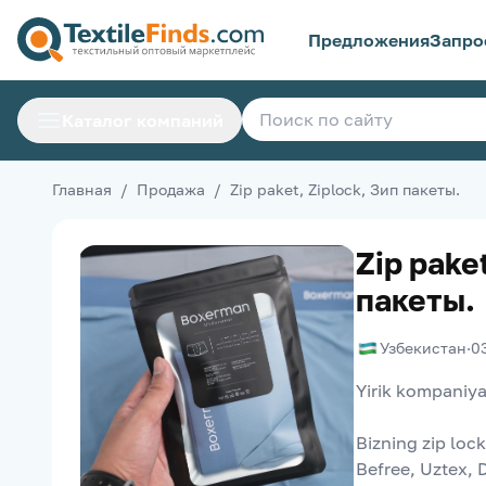
Предложения
Запро
Каталог компаний
Главная
/
Продажа
/
Zip paket, Ziplock, Зип пакеты.
Zip pake
пакеты.
Узбекистан
·
0
Yirik kompaniya
Bizning zip lock 
Befree, Uztex, D