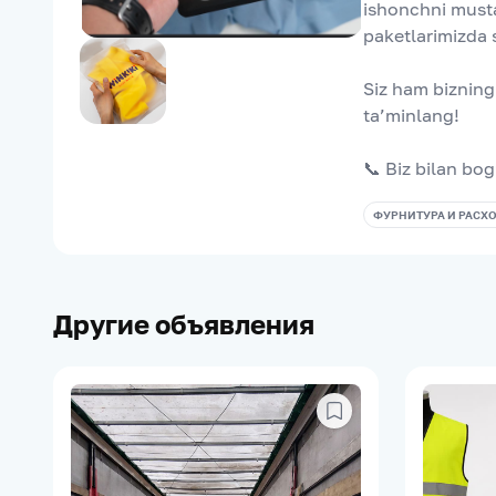
ishonchni musta
paketlarimizda 
Siz ham bizning 
ta’minlang!
📞 Biz bilan bo
ФУРНИТУРА И РАСХ
Другие объявления