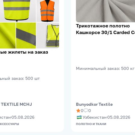
Трикотажное полотно
Кашкорсе 30/1 Carded C
95% Х/Б, 5% Лайкра, 20
м²
ые жилеты на заказ
Минимальный заказ
:
500
кг
ьный заказ
:
500
шт
 TEXTILE MCHJ
Bunyodkor Textile
0
0
истан
05.08.2026
Узбекистан
05.08.2026
АКСЕССУАРЫ
ПОЛОТНО И ТКАНИ