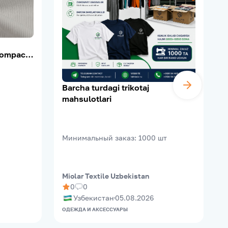
ompact,
0–210 г/
Barcha turdagi trikotaj
mahsulotlari
Минимальный заказ
:
1000
шт
Miolar Textile Uzbekistan
M
0
0
Узбекистан
05.08.2026
ОДЕЖДА И АКСЕССУАРЫ
О