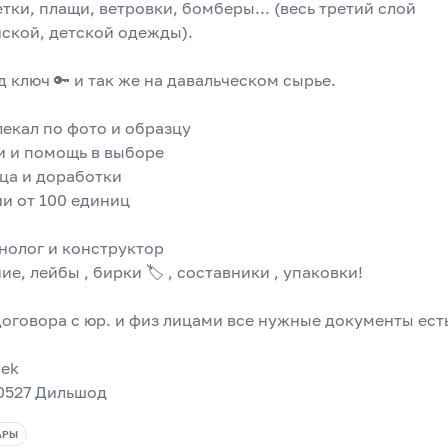
тки, плащи, ветровки, бомберы... (весь третий слой 
ской, детской одежды).
 ключ 🔑 и так же на давальческом сырье. 
екал по фото и образцу 
 и помощь в выборе 
ца и доработки
и от 100 единиц 
олог и конструктор 
, лейбы , бирки 🏷️ , составники , упаковки! 
договора с юр. и физ лицами все нужные документы ест
Bek 
 0527 Дильшод
АРЫ