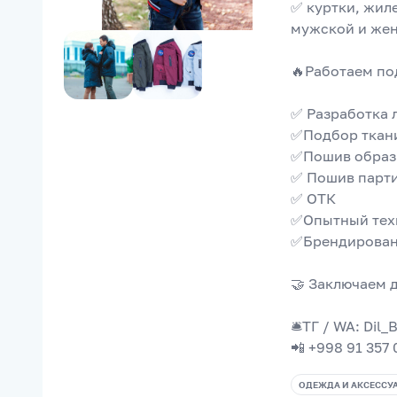
✅ куртки, жиле
мужской и жен
🔥Работаем под
✅ Разработка л
✅Подбор ткани
✅Пошив образ
✅ Пошив парти
✅ ОТК
✅Опытный техн
✅Брендирование
🤝 Заключаем 
🛎ТГ / WA: Dil_
📲 +998 91 357
ОДЕЖДА И АКСЕССУ