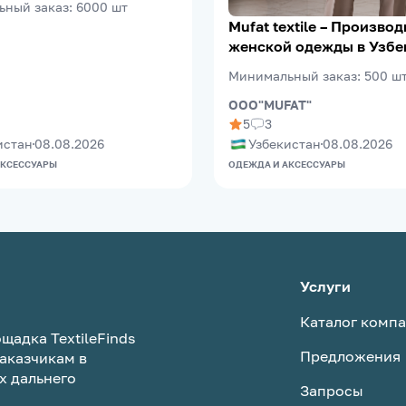
ьный заказ
:
6000
шт
Mufat textile – Производитель
женской одежды в Узбе
Минимальный заказ
:
500
ш
OOO"MUFAT"
5
3
истан
08.08.2026
Узбекистан
08.08.2026
АКСЕССУАРЫ
ОДЕЖДА И АКСЕССУАРЫ
Услуги
Каталог комп
щадка TextileFinds
Предложения
аказчикам в
х дальнего
Запросы