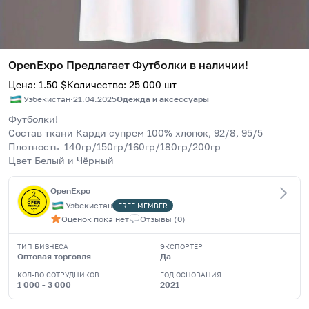
OpenExpo Предлагает Футболки в наличии!
Цена
:
1.50
$
Количество
:
25 000
шт
Узбекистан
·
21.04.2025
Одежда и аксессуары
Футболки!
Состав ткани Карди супрем 100% хлопок, 92/8, 95/5
Плотность  140гр/150гр/160гр/180гр/200гр
Цвет Белый и Чёрный  
OpenExpo
Узбекистан
FREE
MEMBER
Оценок пока нет
Отзывы
(
0
)
ТИП БИЗНЕСА
ЭКСПОРТЁР
Оптовая торговля
Да
КОЛ-ВО СОТРУДНИКОВ
ГОД ОСНОВАНИЯ
1 000 - 3 000
2021