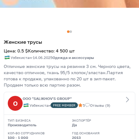
Женские трусы
Цена
:
0.5
$
Количество
:
4 500
шт
Узбекистан
·
14.06.2025
Одежда и аксессуары
Отличные женские трусы на резинке 3 см. Черного цвета, 
качество отличное, ткань 95/5 хлопок/эластан.Партия 
готова к продаже, упакованно по 20 шт в зип-пакет.
Продаем только всю партию разом. 
OOO "SALIKHOV'S GROUP"
O
Узбекистан
5
Отзывы
(
9
)
FREE
MEMBER
ТИП БИЗНЕСА
ЭКСПОРТЁР
Производитель
Да
КОЛ-ВО СОТРУДНИКОВ
ГОД ОСНОВАНИЯ
100 - 1 000
2013